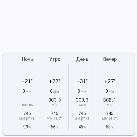
Ночь
Утро
День
Вечер
+21°
+27°
+31°
+27°
0
0
0
0
мм
мм
мм
мм
ЗСЗ
,
3
ЗСЗ
,
3
ВСВ
,
1
штиль
м/с
м/с
м/с
745
745
745
745
мм рт
.ст.
мм рт
.ст.
мм рт
.ст.
мм рт
.ст.
99
66
46
68
%
%
%
%