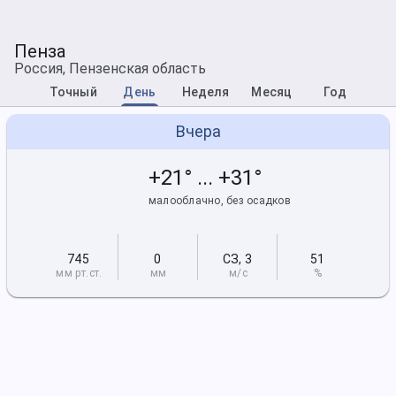
Пенза
Россия, Пензенская область
Точный
День
Неделя
Месяц
Год
Вчера
+21° ... +31°
малооблачно, без осадков
745
0
СЗ
,
3
51
мм рт
.ст.
мм
м/с
%