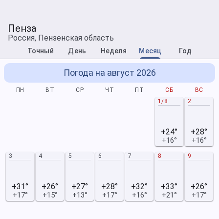
Пенза
Россия, Пензенская область
Точный
День
Неделя
Месяц
Год
Погода на август 2026
ПН
ВТ
СР
ЧТ
ПТ
СБ
ВС
1/8
2
+24°
+28°
+16°
+16°
3
4
5
6
7
8
9
+31°
+26°
+27°
+28°
+32°
+33°
+26°
+17°
+15°
+13°
+17°
+16°
+21°
+17°