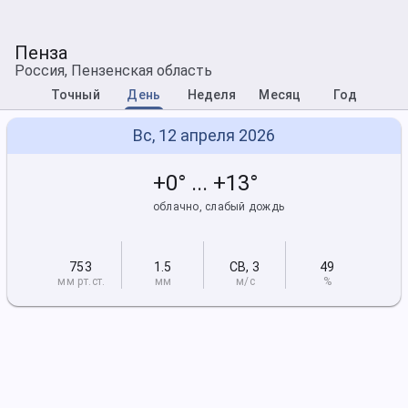
Пенза
Россия, Пензенская область
Точный
День
Неделя
Месяц
Год
Вс, 12 апреля 2026
+0° ... +13°
облачно, слабый дождь
753
1.5
СВ
,
3
49
мм рт
.ст.
мм
м/с
%