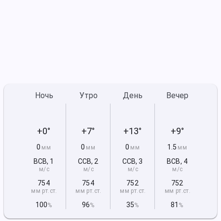
Ночь
Утро
День
Вечер
+0°
+7°
+13°
+9°
0
0
0
1.5
мм
мм
мм
мм
ВСВ
,
1
ССВ
,
2
ССВ
,
3
ВСВ
,
4
м/с
м/с
м/с
м/с
754
754
752
752
мм рт
.ст.
мм рт
.ст.
мм рт
.ст.
мм рт
.ст.
100
96
35
81
%
%
%
%