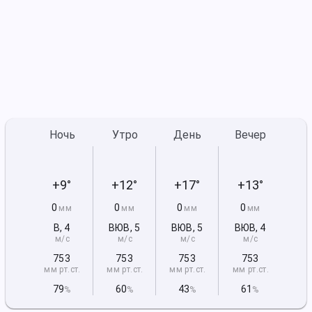
Ночь
Утро
День
Вечер
+9°
+12°
+17°
+13°
0
0
0
0
мм
мм
мм
мм
В
,
4
ВЮВ
,
5
ВЮВ
,
5
ВЮВ
,
4
м/с
м/с
м/с
м/с
753
753
753
753
мм рт
.ст.
мм рт
.ст.
мм рт
.ст.
мм рт
.ст.
79
60
43
61
%
%
%
%