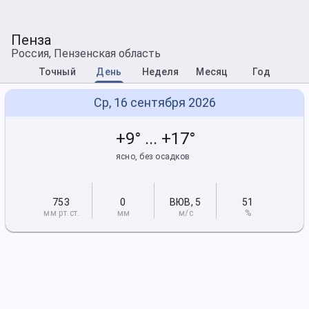
Пенза
Россия, Пензенская область
Точный
День
Неделя
Месяц
Год
Ср, 16 сентября 2026
+9° ... +17°
ясно, без осадков
753
0
ВЮВ
,
5
51
мм рт
.ст.
мм
м/с
%