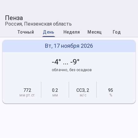
Пенза
Россия, Пензенская область
Точный
День
Неделя
Месяц
Год
Вт, 17 ноября 2026
-4° ... -9°
облачно, без осадков
772
0.2
ССЗ
,
2
95
мм рт
.ст.
мм
м/с
%