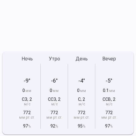
Ночь
Утро
День
Вечер
-9°
-6°
-4°
-5°
0
0
0
0.1
мм
мм
мм
мм
СЗ
,
2
ССЗ
,
2
С
,
2
ССВ
,
2
м/с
м/с
м/с
м/с
772
772
772
772
мм рт
.ст.
мм рт
.ст.
мм рт
.ст.
мм рт
.ст.
97
92
95
97
%
%
%
%