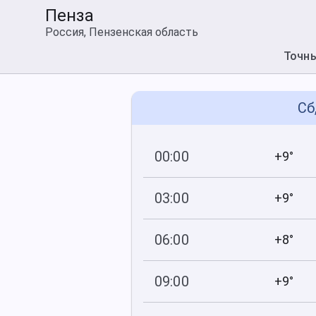
Пенза
Россия, Пензенская область
Точн
Сб
00:00
+9°
752
57
мм рт
.ст.
%
03:00
+9°
752
61
мм рт
.ст.
%
06:00
+8°
752
63
мм рт
.ст.
%
09:00
+9°
752
50
мм рт
.ст.
%