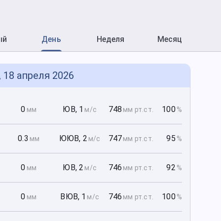
ый
День
Неделя
Месяц
, 18 апреля 2026
0
0
ЮВ
,
1
748
100
мм
м/с
мм рт
.ст.
%
0
0.3
ЮЮВ
,
2
747
95
мм
м/с
мм рт
.ст.
%
0
0
ЮВ
,
2
746
92
мм
м/с
мм рт
.ст.
%
0
0
ВЮВ
,
1
746
100
мм
м/с
мм рт
.ст.
%