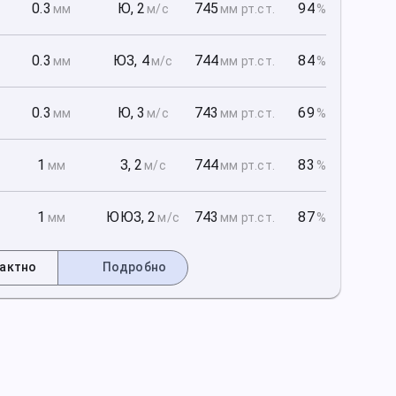
1
0.3
Ю
,
2
745
94
мм
м/с
мм рт
.ст.
%
1
0.3
ЮЗ
,
4
744
84
мм
м/с
мм рт
.ст.
%
1
0.3
Ю
,
3
743
69
мм
м/с
мм рт
.ст.
%
2
1
З
,
2
744
83
мм
м/с
мм рт
.ст.
%
2
1
ЮЮЗ
,
2
743
87
мм
м/с
мм рт
.ст.
%
актно
Подробно