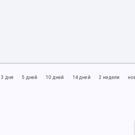
3 дня
5 дней
10 дней
14 дней
2 недели
но