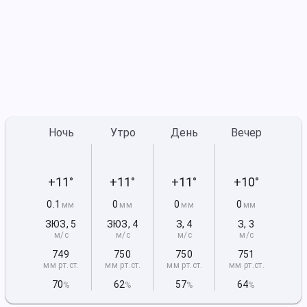
Ночь
Утро
День
Вечер
+11°
+11°
+11°
+10°
0.1
0
0
0
мм
мм
мм
мм
ЗЮЗ
,
5
ЗЮЗ
,
4
З
,
4
З
,
3
м/с
м/с
м/с
м/с
749
750
750
751
мм рт
.ст.
мм рт
.ст.
мм рт
.ст.
мм рт
.ст.
70
62
57
64
%
%
%
%