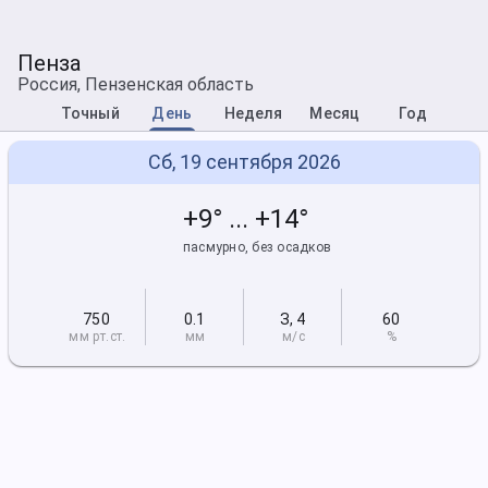
Пенза
Россия, Пензенская область
Точный
День
Неделя
Месяц
Год
Сб, 19 сентября 2026
+9° ... +14°
пасмурно, без осадков
750
0.1
З
,
4
60
мм рт
.ст.
мм
м/с
%