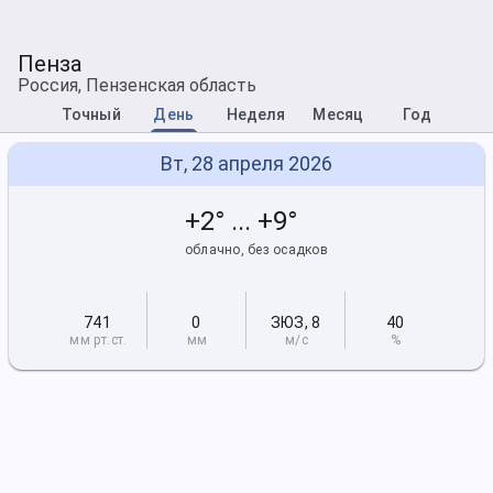
Пенза
Россия, Пензенская область
Точный
День
Неделя
Месяц
Год
Вт, 28 апреля 2026
+2° ... +9°
облачно, без осадков
741
0
ЗЮЗ
,
8
40
мм рт
.ст.
мм
м/с
%