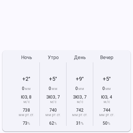
Ночь
Утро
День
Вечер
+2°
+5°
+9°
+5°
0
0
0
0
мм
мм
мм
мм
ЮЗ
,
8
ЗЮЗ
,
7
ЗЮЗ
,
7
ЮЗ
,
4
м/с
м/с
м/с
м/с
738
740
742
744
мм рт
.ст.
мм рт
.ст.
мм рт
.ст.
мм рт
.ст.
73
62
31
50
%
%
%
%