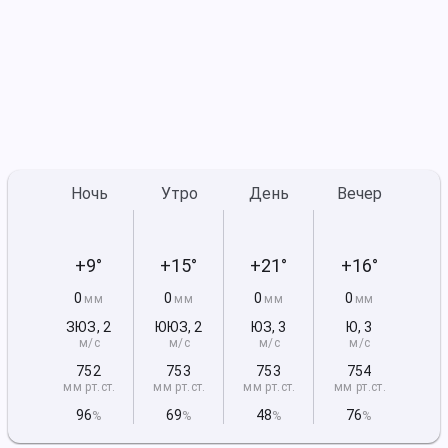
Ночь
Утро
День
Вечер
+9°
+15°
+21°
+16°
0
0
0
0
мм
мм
мм
мм
ЗЮЗ
,
2
ЮЮЗ
,
2
ЮЗ
,
3
Ю
,
3
м/с
м/с
м/с
м/с
752
753
753
754
мм рт
.ст.
мм рт
.ст.
мм рт
.ст.
мм рт
.ст.
96
69
48
76
%
%
%
%