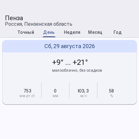
Пенза
Россия, Пензенская область
Точный
День
Неделя
Месяц
Год
Сб, 29 августа 2026
+9° ... +21°
малооблачно, без осадков
753
0
ЮЗ
,
3
58
мм рт
.ст.
мм
м/с
%